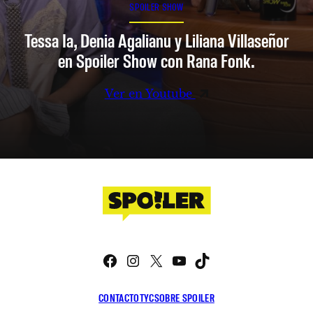
SPOILER SHOW
Tessa Ia, Denia Agalianu y Liliana Villaseñor
en Spoiler Show con Rana Fonk.
Ver en Youtube
Facebook
Instagram
X
YouTube
TikTok
CONTACTO
TYC
SOBRE SPOILER