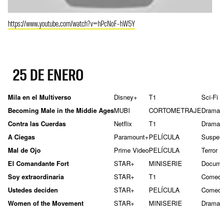
https://www.youtube.com/watch?v=hPcNoF-hW5Y
25 DE ENERO
Mila en el Multiverso
Disney+
T1
Sci-Fi
Becoming Male in the Middie Ages
MUBI
CORTOMETRAJE
Drama
Contra las Cuerdas
Netflix
T1
Drama
A Ciegas
Paramount+
PELÍCULA
Suspe
Mal de Ojo
Prime Video
PELÍCULA
Terror
El Comandante Fort
STAR+
MINISERIE
Docum
Soy extraordinaria
STAR+
T1
Comed
Ustedes deciden
STAR+
PELÍCULA
Comed
Women of the Movement
STAR+
MINISERIE
Drama