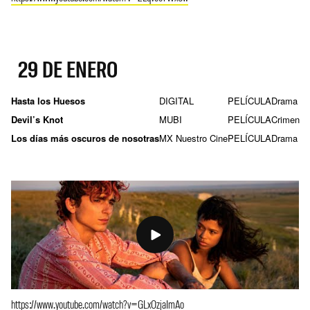
29 DE ENERO
Hasta los Huesos
DIGITAL
PELÍCULA
Drama
Devil’s Knot
MUBI
PELÍCULA
Crimen
Los días más oscuros de nosotras
MX Nuestro Cine
PELÍCULA
Drama
https://www.youtube.com/watch?v=GLxOzjaImAo