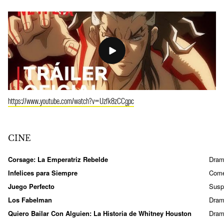
https://www.youtube.com/watch?v=Uzfk8zCCgpc
CINE
Corsage: La Emperatriz Rebelde
Dra
Infelices para Siempre
Come
Juego Perfecto
Susp
Los Fabelman
Dra
Quiero Bailar Con Alguien: La Historia de Whitney Houston
Dra