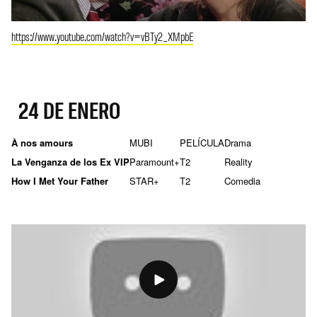
https://www.youtube.com/watch?v=vBTy2_XMpbE
24 DE ENERO
À nos amours
MUBI
PELÍCULA
Drama
La Venganza de los Ex VIP
Paramount+
T2
Reality
How I Met Your Father
STAR+
T2
Comedia