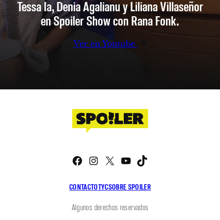
Tessa Ia, Denia Agalianu y Liliana Villaseñor
en Spoiler Show con Rana Fonk.
Ver en Youtube
Facebook
Instagram
X
YouTube
TikTok
CONTACTO
TYC
SOBRE SPOILER
Algunos derechos reservados