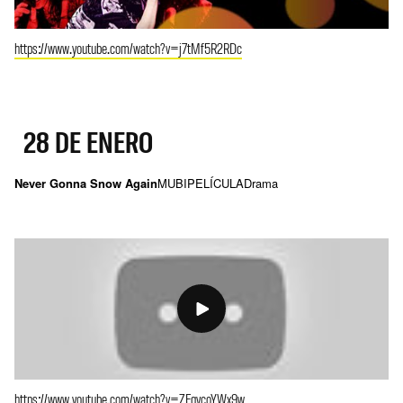
https://www.youtube.com/watch?v=j7tMf5R2RDc
28 DE ENERO
Never Gonna Snow Again
MUBI
PELÍCULA
Drama
https://www.youtube.com/watch?v=ZEqvcoYWx9w