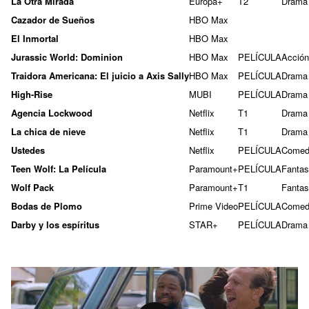
La Otra Mirada
Europa+
T2
Drama
Cazador de Sueños
HBO Max
El Inmortal
HBO Max
Jurassic World: Dominion
HBO Max
PELÍCULA
Acción
Traidora Americana: El juicio a Axis Sally
HBO Max
PELÍCULA
Drama
High-Rise
MUBI
PELÍCULA
Drama
Agencia Lockwood
Netflix
T1
Drama
La chica de nieve
Netflix
T1
Drama
Ustedes
Netflix
PELÍCULA
Comed
Teen Wolf: La Película
Paramount+
PELÍCULA
Fantas
Wolf Pack
Paramount+
T1
Fantas
Bodas de Plomo
Prime Video
PELÍCULA
Comed
Darby y los espíritus
STAR+
PELÍCULA
Drama