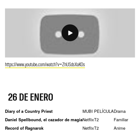
https://www.youtube.com/watch?v=ZhUSdsXaKOs
26 DE ENERO
Diary of a Country Priest
MUBI
PELÍCULA
Drama
Daniel Spellbound, el cazador de magia
Netflix
T2
Familiar
Record of Ragnarok
Netflix
T2
Anime