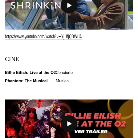
https://www.youtube.com/watch?v=YjHfjQDWl1A
CINE
Billie Eilish: Live at the O2
Concierto
Phantom: The Musical
Musical