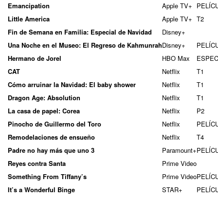
Emancipation
Apple TV+
PELÍC
Little America
Apple TV+
T2
Fin de Semana en Familia: Especial de Navidad
Disney+
Una Noche en el Museo: El Regreso de Kahmunrah
Disney+
PELÍC
Hermano de Jorel
HBO Max
ESPEC
CAT
Netflix
T1
Cómo arruinar la Navidad: El baby shower
Netflix
T1
Dragon Age: Absolution
Netflix
T1
La casa de papel: Corea
Netflix
P2
Pinocho de Guillermo del Toro
Netflix
PELÍC
Remodelaciones de ensueño
Netflix
T4
Padre no hay más que uno 3
Paramount+
PELÍC
Reyes contra Santa
Prime Video
Something From Tiffany’s
Prime Video
PELÍC
It’s a Wonderful Binge
STAR+
PELÍC