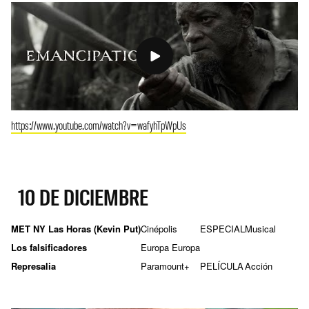
https://www.youtube.com/watch?v=wafyhTpWpUs
10 DE DICIEMBRE
MET NY Las Horas (Kevin Put)
Cinépolis
ESPECIAL
Musical
Los falsificadores
Europa Europa
Represalia
Paramount+
PELÍCULA
Acción