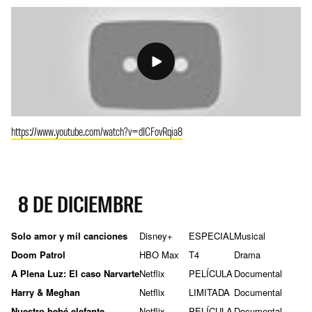
https://www.youtube.com/watch?v=dICFovRqia8
8 DE DICIEMBRE
Solo amor y mil canciones
Disney+
ESPECIAL
Musical
Doom Patrol
HBO Max
T4
Drama
A Plena Luz: El caso Narvarte
Netflix
PELÍCULA
Documental
Harry & Meghan
Netflix
LIMITADA
Documental
Nuestro bebé elefante
Netflix
PELÍCULA
Documental