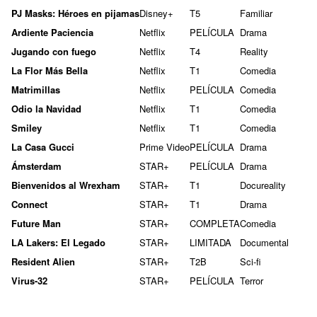
PJ Masks: Héroes en pijamas
Disney+
T5
Familiar
Ardiente Paciencia
Netflix
PELÍCULA
Drama
Jugando con fuego
Netflix
T4
Reality
La Flor Más Bella
Netflix
T1
Comedia
Matrimillas
Netflix
PELÍCULA
Comedia
Odio la Navidad
Netflix
T1
Comedia
Smiley
Netflix
T1
Comedia
La Casa Gucci
Prime Video
PELÍCULA
Drama
Ámsterdam
STAR+
PELÍCULA
Drama
Bienvenidos al Wrexham
STAR+
T1
Docureality
Connect
STAR+
T1
Drama
Future Man
STAR+
COMPLETA
Comedia
LA Lakers: El Legado
STAR+
LIMITADA
Documental
Resident Alien
STAR+
T2B
Sci-fi
Virus-32
STAR+
PELÍCULA
Terror