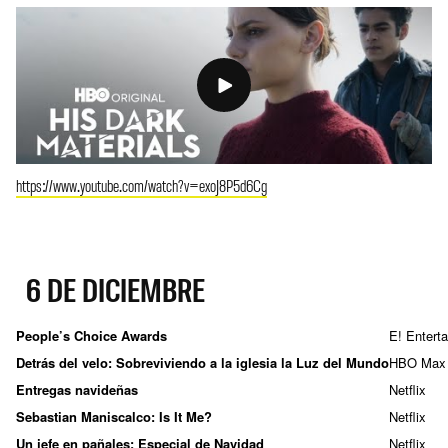
https://www.youtube.com/watch?v=exoJ8P5d6Cg
6 DE DICIEMBRE
People’s Choice Awards
E! Entert
Detrás del velo: Sobreviviendo a la iglesia la Luz del Mundo
HBO Max
Entregas navideñas
Netflix
Sebastian Maniscalco: Is It Me?
Netflix
Un jefe en pañales: Especial de Navidad
Netflix