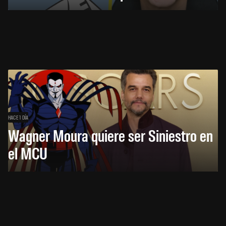
HACE 1 DÍA
Wagner Moura quiere ser Siniestro en
el MCU