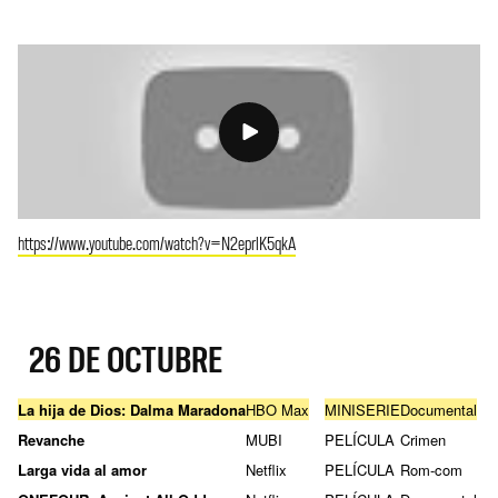
https://www.youtube.com/watch?v=N2eprlK5qkA
26 DE OCTUBRE
La hija de Dios: Dalma Maradona
HBO Max
MINISERIE
Documental
Revanche
MUBI
PELÍCULA
Crimen
Larga vida al amor
Netflix
PELÍCULA
Rom-com