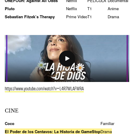
ONEFOUR: Against All Odds
Netflix
PELÍCULA
Documental
Pluto
Netflix
T1
Anime
Sebastian Fitzek’s Therapy
Prime Video
T1
Drama
https://www.youtube.com/watch?v=L4R7WLAFWRA
CINE
Coco
Familiar
El Poder de los Centavos: La Historia de GameStop
Drama