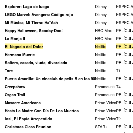
Explorer: Lago de fuego
Disney+
ESPECIA
LEGO Marvel: Avengers: Código rojo
Disney+
ESPECIA
Mi Música, Mi Tierra: Ha*Ash
Disney+
ESPECIA
Happy Halloween, Scooby-Doo!
HBO Max
PELÍCUL
La Monja II
HBO Max
PELÍCUL
El Negocio del Dolor
Netflix
PELÍCUL
Hermana Muerte
Netflix
PELÍCUL
Soltera, casada, viuda, divorciada
Netflix
PELÍCUL
Tore
Netflix
T1
Puerta Amarilla: Un cineclub de pelis B en los 90
Netflix
PELÍCUL
Creepshow
Paramount+
T4
Organ Trail
Paramount+
PELÍCUL
Masacre Americana
Prime Video
PELÍCUL
Hasta La Madre Con Día De Los Muertos
Prime Video
PELÍCUL
Iosi, El Espía Arrepentido
Prime Video
T2
Christmas Class Reunion
STAR+
PELÍCUL