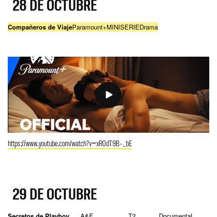
28 DE OCTUBRE
Compañeros de Viaje
Paramount+
MINISERIE
Drama
https://www.youtube.com/watch?v=xR0dT9B-_bE
29 DE OCTUBRE
Secretos de Playboy
A&E
T2
Documental