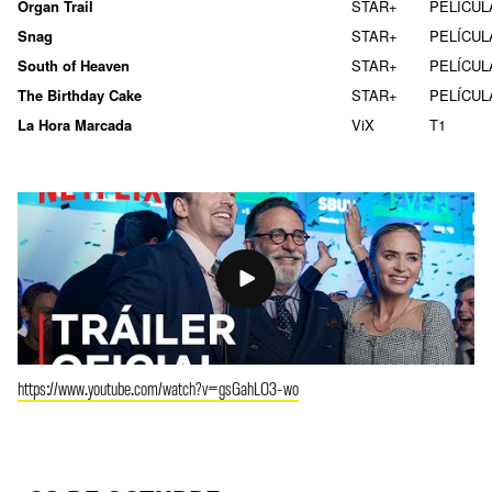
Organ Trail
STAR+
PELÍCUL
Snag
STAR+
PELÍCUL
South of Heaven
STAR+
PELÍCUL
The Birthday Cake
STAR+
PELÍCUL
La Hora Marcada
ViX
T1
https://www.youtube.com/watch?v=gsGahLO3-wo