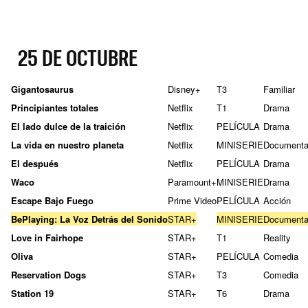
25 DE OCTUBRE
Gigantosaurus
Disney+
T3
Familiar
Principiantes totales
Netflix
T1
Drama
El lado dulce de la traición
Netflix
PELÍCULA
Drama
La vida en nuestro planeta
Netflix
MINISERIE
Documenta
El después
Netflix
PELÍCULA
Drama
Waco
Paramount+
MINISERIE
Drama
Escape Bajo Fuego
Prime Video
PELÍCULA
Acción
BePlaying: La Voz Detrás del Sonido
STAR+
MINISERIE
Documenta
Love in Fairhope
STAR+
T1
Reality
Oliva
STAR+
PELÍCULA
Comedia
Reservation Dogs
STAR+
T3
Comedia
Station 19
STAR+
T6
Drama