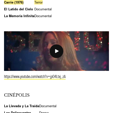
Carrie (1976)
Terror
El Latido del Cielo
Documental
La Memoria Infinita
Documental
https://www.youtube.com/watch?v=jpO4Ltxj_zA
CINÉPOLIS
La Llevada y La Traída
Documental
Los Delincuentes
Drama