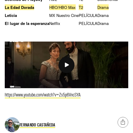
La Edad Dorada
HBO/HBO Max
T2
Drama
Leticia
MX Nuestro Cine
PELÍCULA
Drama
El lugar de la esperanza
Netflix
PELÍCULA
Drama
https://www.youtube.com/watch?v=Zs5p6VncSYA
FERNANDO CASTAÑEDA