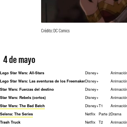
Crédito: DC Comics
4 de mayo
Lego Star Wars: All-Stars
Disney+
Animació
Lego Star Wars: Las aventuras de los Freemaker
Disney+
Animació
Star Wars: Fuerzas del destino
Disney+
Animació
Star Wars: Rebels (cortos)
Disney+
Animació
Star Wars: The Bad Batch
Disney+
T1
Animació
Selena: The Series
Netflix
Parte 2
Drama
Trash Truck
Netflix
T2
Animació