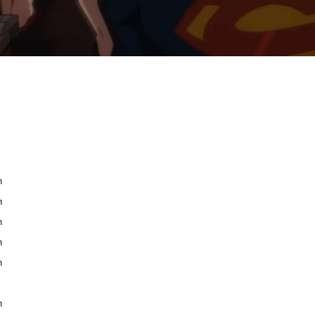
n
n
n
n
n
n