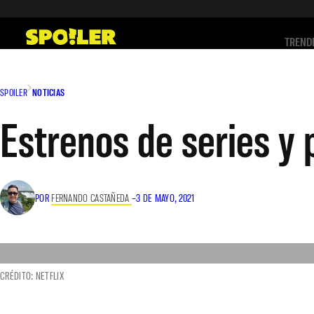
Saltar
al
TREND
contenido
SPOILER
NOTICIAS
Estrenos de series y 
POR
FERNANDO CASTAÑEDA
–
3 DE MAYO, 2021
CRÉDITO: NETFLIX