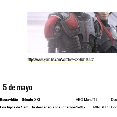
https://www.youtube.com/watch?v=xX98dA4U0xc
5 de mayo
Escravidão – Século XXl
HBO Mundi
T1
Doc
Los hijos de Sam: Un descenso a los infiernos
Netflix
MINISERIE
Doc