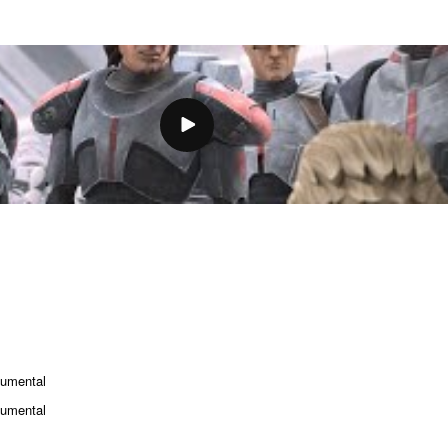
umental
umental