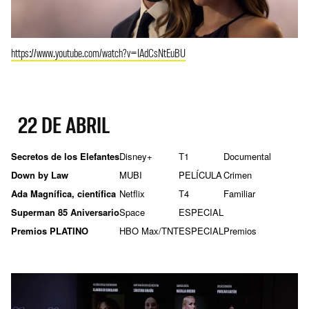
https://www.youtube.com/watch?v=IAdCsNtEuBU
22 DE ABRIL
Secretos de los Elefantes
Disney+
T1
Documental
Down by Law
MUBI
PELÍCULA
Crimen
Ada Magnífica, científica
Netflix
T4
Familiar
Superman 85 Aniversario
Space
ESPECIAL
Premios PLATINO
HBO Max/TNT
ESPECIAL
Premios