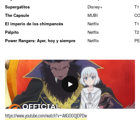
Supergatitos
Disney+
T1
The Capsule
MUBI
CO
El imperio de los chimpancés
Netflix
T1
Pálpito
Netflix
T2
Power Rangers: Ayer, hoy y siempre
Netflix
PE
https://www.youtube.com/watch?v=AKGO0QJDPDw