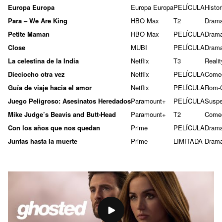
Europa Europa
Europa Europa
PELÍCULA
Histor
Para – We Are King
HBO Max
T2
Dram
Petite Maman
HBO Max
PELÍCULA
Dram
Close
MUBI
PELÍCULA
Dram
La celestina de la India
Netflix
T3
Realit
Dieciocho otra vez
Netflix
PELÍCULA
Come
Guía de viaje hacia el amor
Netflix
PELÍCULA
Rom-
Juego Peligroso: Asesinatos Heredados
Paramount+
PELÍCULA
Susp
Mike Judge’s Beavis and Butt-Head
Paramount+
T2
Come
Con los años que nos quedan
Prime
PELÍCULA
Dram
Juntas hasta la muerte
Prime
LIMITADA
Dram