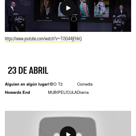
https://www.youtube.com/watch?v=Tl3G44JEHkQ
23 DE ABRIL
Alguien en algún lugar
HBO
T2
Comedia
Howards End
MUBI
PELÍCULA
Drama