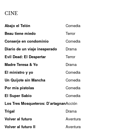
CINE
Abajo el Telón
Comedia
Beau tiene miedo
Terror
Conserje en condominio
Comedia
Diario de un viaje inesperado
Drama
Evil Dead: El Despertar
Terror
Madre Teresa & Yo
Drama
El ministro y yo
Comedia
Un Quijote sin Mancha
Comedia
Por mis pistolas
Comedia
El Super Sabio
Comedia
Los Tres Mosqueteros: D’artagnan
Acción
Trigal
Drama
Volver al futuro
Aventura
Volver al futuro II
Aventura