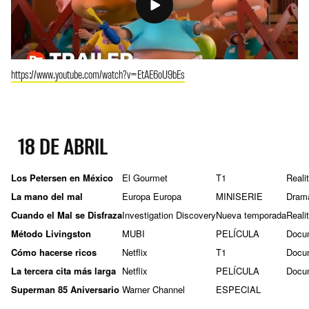
https://www.youtube.com/watch?v=EtAE6oU9bEs
18 DE ABRIL
Los Petersen en México
El Gourmet
T1
Reali
La mano del mal
Europa Europa
MINISERIE
Dram
Cuando el Mal se Disfraza
Investigation Discovery
Nueva temporada
Reali
Método Livingston
MUBI
PELÍCULA
Docu
Cómo hacerse ricos
Netflix
T1
Docu
La tercera cita más larga
Netflix
PELÍCULA
Docu
Superman 85 Aniversario
Warner Channel
ESPECIAL