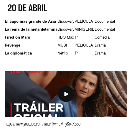
20 DE ABRIL
El capo más grande de Asia
Discovery
PELÍCULA
Documental
La reina de la metanfetamina
Discovery
MINISERIE
Documental
Fired on Mars
HBO Max
T1
Comedia
Revenge
MUBI
PELÍCULA
Drama
La diplomática
Netflix
T1
Drama
https://www.youtube.com/watch?v=oM-ySokX55o