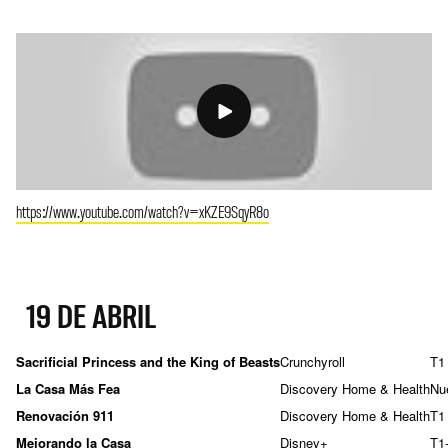
https://www.youtube.com/watch?v=xKZE9SqyR8o
19 DE ABRIL
Sacrificial Princess and the King of Beasts
Crunchyroll
T1
La Casa Más Fea
Discovery Home & Health
Nu
Renovación 911
Discovery Home & Health
T1
Mejorando la Casa
Disney+
T1