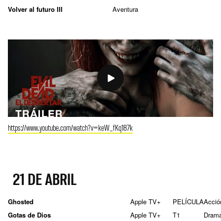
Volver al futuro III
Aventura
https://www.youtube.com/watch?v=keW_fKq187k
21 DE ABRIL
Ghosted
Apple TV+
PELÍCULA
Acció
Gotas de Dios
Apple TV+
T1
Dram