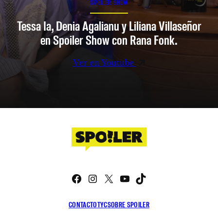
SPOILER SHOW
Tessa Ia, Denia Agalianu y Liliana Villaseñor
en Spoiler Show con Rana Fonk.
Ver en Youtube
Facebook
Instagram
X
YouTube
TikTok
CONTACTO
TYC
SOBRE SPOILER