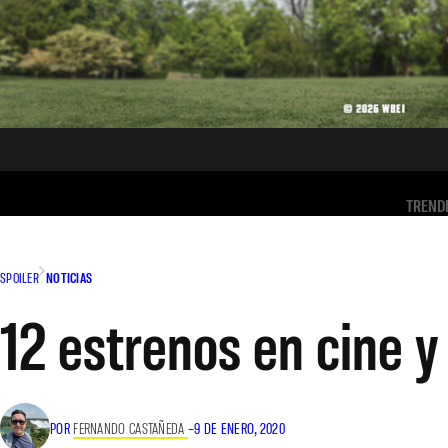
TREND
SPOILER
NOTICIAS
12 estrenos en cine y
POR
FERNANDO CASTAÑEDA
–
9 DE ENERO, 2020