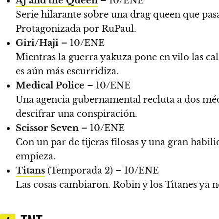
AJ and the Queen
– 10/ENE
Serie hilarante sobre una drag queen que pas
Protagonizada por RuPaul.
Giri/Haji
– 10/ENE
Mientras la guerra yakuza pone en vilo las cal
es aún más escurridiza.
Medical Police
– 10/ENE
Una agencia gubernamental recluta a dos médi
descifrar una conspiración.
Scissor Seven
– 10/ENE
Con un par de tijeras filosas y una gran habili
empieza.
Titans
(Temporada 2) –
10/ENE
Las cosas cambiaron. Robin y los Titanes ya