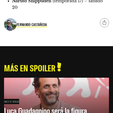
Naruto Shippuden
(temporada 17) – sábado
20
FERNANDO CASTAÑEDA
MÁS EN SPOILER
HACE 12 HORAS
Luca Guadagnino será la figura