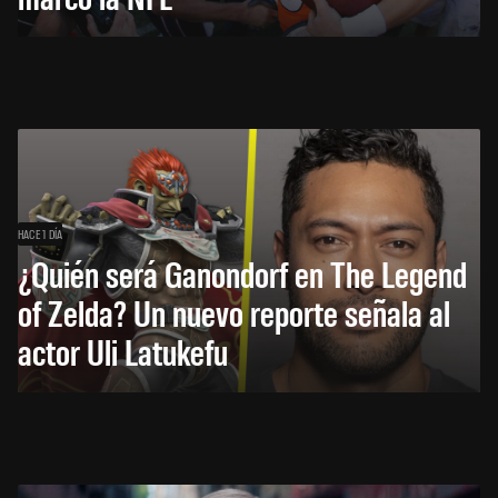
HACE 1 DÍA
¿Quién será Ganondorf en The Legend
of Zelda? Un nuevo reporte señala al
actor Uli Latukefu