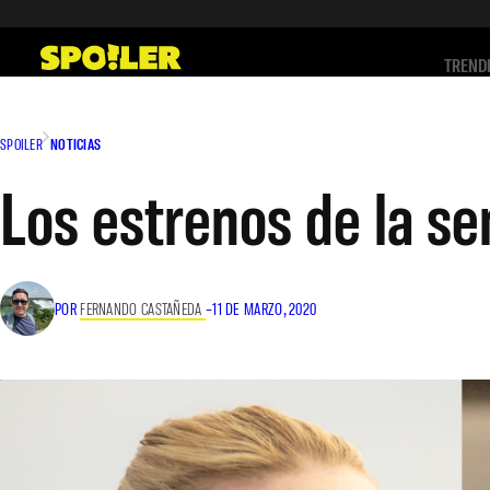
Saltar
al
TREND
contenido
SPOILER
NOTICIAS
Los estrenos de la se
POR
FERNANDO CASTAÑEDA
–
11 DE MARZO, 2020