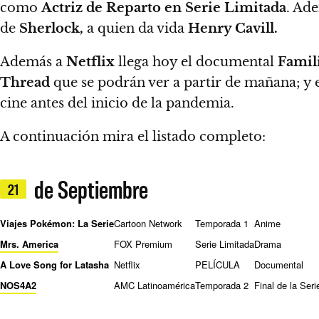
como
Actriz de Reparto en Serie Limitada
.
Ade
de
Sherlock,
a quien da vida
Henry Cavill.
Además a
Netflix
llega hoy el documental
Famil
Thread
que se podrán ver a partir de mañana; y
cine antes del inicio de la pandemia.
A continuación mira el listado completo:
de Septiembre
21
Viajes Pokémon: La Serie
Cartoon Network
Temporada 1
Anime
Mrs. America
FOX Premium
Serie Limitada
Drama
A Love Song for Latasha
Netflix
PELÍCULA
Documental
NOS4A2
AMC Latinoamérica
Temporada 2
Final de la Seri