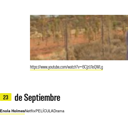
https://www.youtube.com/watch?v=6CJzU1oQWLg
de Septiembre
23
Enola Holmes
Netflix
PELÍCULA
Drama