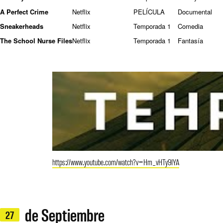
A Perfect Crime
Netflix
PELÍCULA
Documental
Sneakerheads
Netflix
Temporada 1
Comedia
The School Nurse Files
Netflix
Temporada 1
Fantasía
https://www.youtube.com/watch?v=Hm_vHTy9IYA
de Septiembre
27