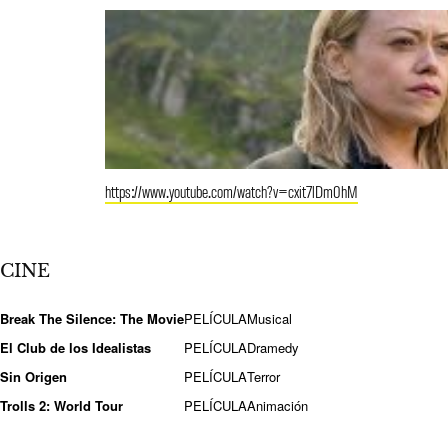
https://www.youtube.com/watch?v=cxit7lDm0hM
CINE
Break The Silence: The Movie
PELÍCULA
Musical
El Club de los Idealistas
PELÍCULA
Dramedy
Sin Origen
PELÍCULA
Terror
Trolls 2: World Tour
PELÍCULA
Animación