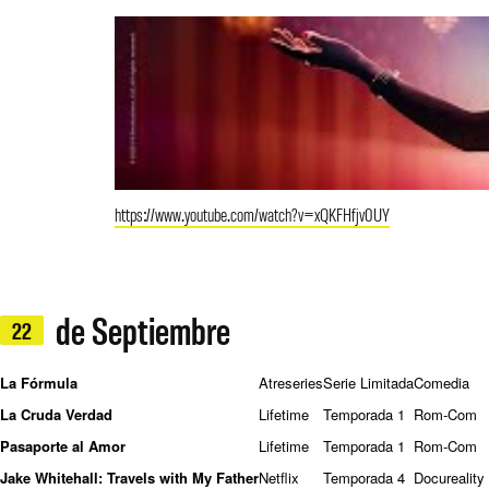
https://www.youtube.com/watch?v=xQKFHfjv0UY
de Septiembre
22
La Fórmula
Atreseries
Serie Limitada
Comedia
La Cruda Verdad
Lifetime
Temporada 1
Rom-Com
Pasaporte al Amor
Lifetime
Temporada 1
Rom-Com
Jake Whitehall: Travels with My Father
Netflix
Temporada 4
Docureality