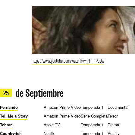
https://www.youtube.com/watch?v=jrFl_iiPcQw
de Septiembre
25
Fernando
Amazon Prime Video
Temporada 1
Documental
Tell Me a Story
Amazon Prime Video
Serie Completa
Terror
Tehran
Apple TV+
Temporada 1
Drama
Country-ish
Netflix
Temporada 1
Reality