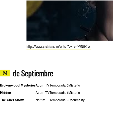
https://www.youtube.com/watch?v=bxG9VN9RrVs
de Septiembre
24
Brokenwood Mysteries
Acorn TV
Temporada 6
Misterio
Hidden
Acorn TV
Temporada 1
Misterio
The Chef Show
Netflix
Temporada 2
Docureality