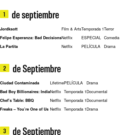
de septiembre
1
Jordksott
Film & Arts
Temporada 1
Terror
Felipe Esperanza: Bad Decisions
Netflix
ESPECIAL
Comedia
La Partita
Netflix
PELÍCULA
Drama
de Septiembre
2
Ciudad Contaminada
Lifetime
PELÍCULA
Drama
Bad Boy Billionaires: India
Netflix
Temporada 1
Documental
Chef’s Table: BBQ
Netflix
Temporada 1
Documental
Freaks – You’re One of Us
Netflix
Temporada 1
Drama
de Septiembre
3