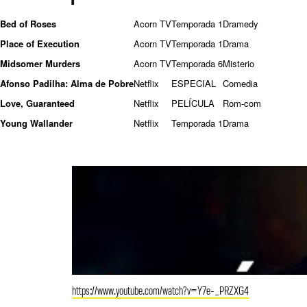
Bed of Roses
Acorn TV
Temporada 1
Dramedy
Place of Execution
Acorn TV
Temporada 1
Drama
Midsomer Murders
Acorn TV
Temporada 6
Misterio
Afonso Padilha: Alma de Pobre
Netflix
ESPECIAL
Comedia
Love, Guaranteed
Netflix
PELÍCULA
Rom-com
Young Wallander
Netflix
Temporada 1
Drama
https://www.youtube.com/watch?v=Y7e-_PRZXG4