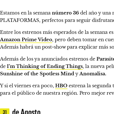
Estamos en la semana
número 36
del año y una 
PLATAFORMAS
, perfectos para seguir disfruta
Entre los estrenos más esperados de la semana e
Amazon Prime Video
,
pero deben tomar en cuent
Además habrá un post-show para explicar más sob
Además de los ya anunciados estrenos de
Parasit
de
I’m Thinking of Ending Things
, la nueva pel
Sunshine of the Spotless Mind
y
Anomalisa.
Y si el viernes era poco,
HBO
estrena la segunda
para el público de nuestra región.
Pero mejor revi
de Agosto
31