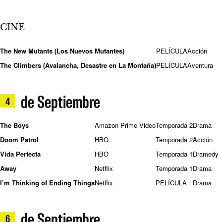
CINE
The New Mutants (Los Nuevos Mutantes)
PELÍCULA
Acción
The Climbers (Avalancha, Desastre en La Montaña)
PELÍCULA
Aventura
de Septiembre
4
The Boys
Amazon Prime Video
Temporada 2
Drama
Doom Patrol
HBO
Temporada 2
Acción
Vida Perfecta
HBO
Temporada 1
Dramedy
Away
Netflix
Temporada 1
Drama
I’m Thinking of Ending Things
Netflix
PELÍCULA
Drama
de Septiembre
6