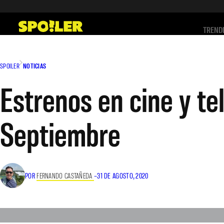
Saltar
al
TREND
contenido
SPOILER
NOTICIAS
Estrenos en cine y te
Septiembre
POR
FERNANDO CASTAÑEDA
–
31 DE AGOSTO, 2020