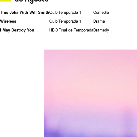
This Joka With Will Smith
Quibi
Temporada 1
Comedia
Wireless
Quibi
Temporada 1
Drama
I May Destroy You
HBO
Final de Temporada
Dramedy