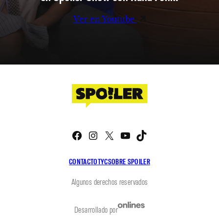
Ver en Youtube
Facebook
Instagram
X
YouTube
TikTok
CONTACTO
TYC
SOBRE SPOILER
Algunos derechos reservados
Desarrollado por