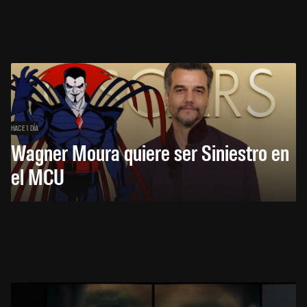
HACE 1 DÍA
Wagner Moura quiere ser Siniestro en
el MCU