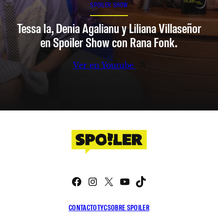
SPOILER SHOW
Tessa Ia, Denia Agalianu y Liliana Villaseñor
en Spoiler Show con Rana Fonk.
Ver en Youtube
Facebook
Instagram
X
YouTube
TikTok
CONTACTO
TYC
SOBRE SPOILER