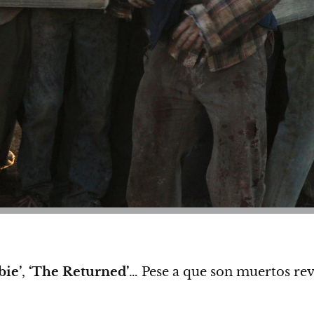
ie’
,
‘The Returned’
…
Pese a que son muertos revi