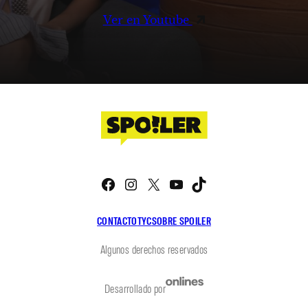
Ver en Youtube
Facebook
Instagram
X
YouTube
TikTok
CONTACTO
TYC
SOBRE SPOILER
Algunos derechos reservados
Desarrollado por