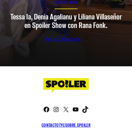
SPOILER SHOW
Tessa Ia, Denia Agalianu y Liliana Villaseñor
en Spoiler Show con Rana Fonk.
Ver en Youtube
Facebook
Instagram
X
YouTube
TikTok
CONTACTO
TYC
SOBRE SPOILER