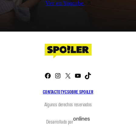
Ver en Youtube
Facebook
Instagram
X
YouTube
TikTok
CONTACTO
TYC
SOBRE SPOILER
Algunos derechos reservados
Desarrollado por