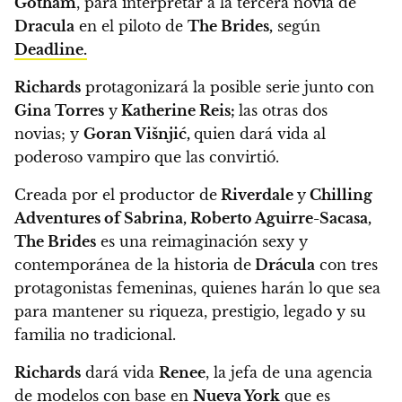
Gotham
, para interpretar a la tercera novia de
Dracula
en el piloto de
The Brides,
según
Deadline.
Richards
protagonizará la posible serie junto con
Gina Torres
y
Katherine Reis;
las otras dos
novias; y
Goran Višnjić,
quien dará vida al
poderoso vampiro que las convirtió.
Creada por el productor de
Riverdale
y
Chilling
Adventures of Sabrina, Roberto Aguirre-Sacasa,
The Brides
es una reimaginación sexy y
contemporánea de la historia de
Drácula
con tres
protagonistas femeninas, quienes harán lo que sea
para mantener su riqueza, prestigio, legado y su
familia no tradicional.
Richards
dará vida
Renee
, la jefa de una agencia
de modelos con base en
Nueva York
que es