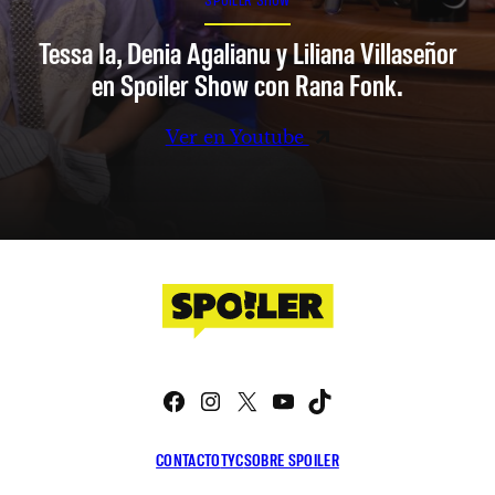
Tessa Ia, Denia Agalianu y Liliana Villaseñor
en Spoiler Show con Rana Fonk.
Ver en Youtube
Facebook
Instagram
X
YouTube
TikTok
CONTACTO
TYC
SOBRE SPOILER