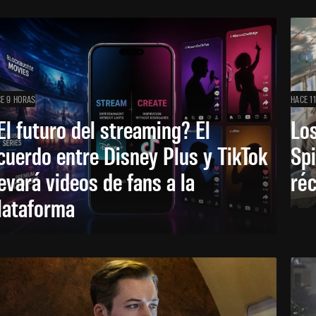
E 9 HORAS
HACE 1
El futuro del streaming? El
Los
cuerdo entre Disney Plus y TikTok
Sp
levará videos de fans a la
réc
lataforma