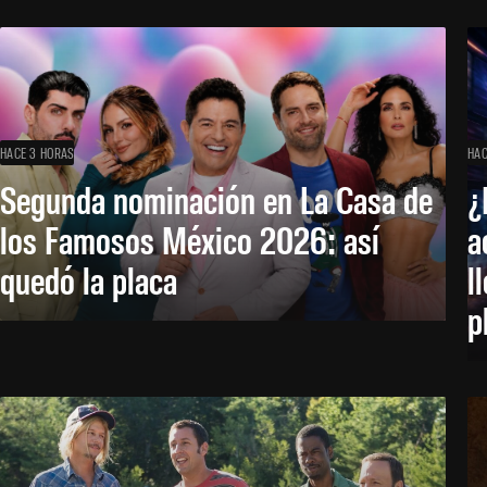
HACE 3 HORAS
HAC
Segunda nominación en La Casa de
¿
los Famosos México 2026: así
a
quedó la placa
l
p