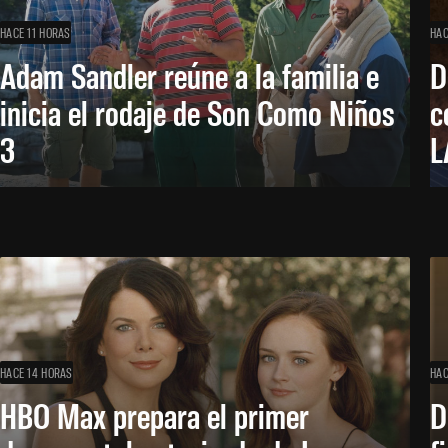
HACE 11 HORAS
HAC
Adam Sandler reúne a la familia e
D
inicia el rodaje de Son Como Niños
c
3
L
HACE 14 HORAS
HAC
HBO Max prepara el primer
D