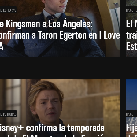
E 12 HORAS
HACE 1
e Kingsman a Los Ángeles:
El 
onfirman a Taron Egerton en I Love
tra
A
Es
E 15 HORAS
HACE 1 
isney+ confirma la temporada
Fij