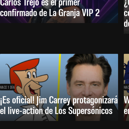
Carlos Trejo es el primer
¿
confirmado de La Granja VIP 2
c
d
HACE 1 DÍA
HAC
¡Es oficial! Jim Carrey protagonizará
W
el live-action de Los Supersónicos
e