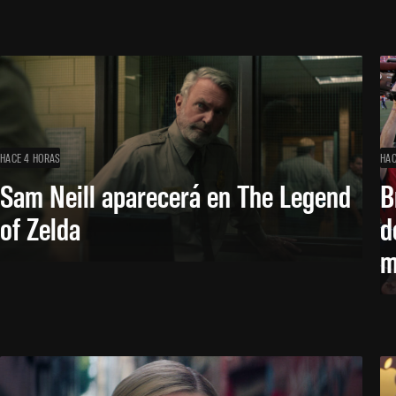
HACE 4 HORAS
HAC
Sam Neill aparecerá en The Legend
B
of Zelda
d
m