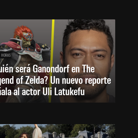
1 HORAS
uién será Ganondorf en The
end of Zelda? Un nuevo reporte
ala al actor Uli Latukefu