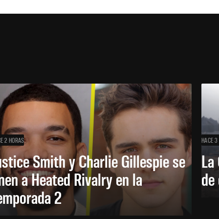
E 2 HORAS
HACE 3
ustice Smith y Charlie Gillespie se
La 
nen a Heated Rivalry en la
de 
emporada 2