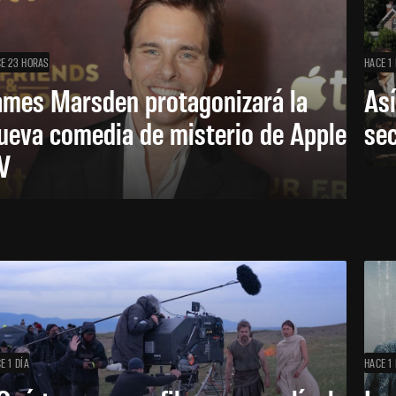
E 23 HORAS
HACE 1 
ames Marsden protagonizará la
Así
ueva comedia de misterio de Apple
se
V
E 1 DÍA
HACE 1 