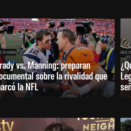
E 20 HORAS
HACE 2
rady vs. Manning: preparan
¿Q
ocumental sobre la rivalidad que
Leg
arcó la NFL
señ