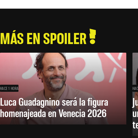
MÁS EN SPOILER
HACE 1 HORA
HAC
Luca Guadagnino será la figura
J
homenajeada en Venecia 2026
u
t