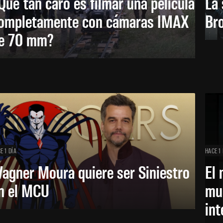
Qué tan caro es filmar una película
La 
ompletamente con cámaras IMAX
Bro
e 70 mm?
E 1 DÍA
HACE 1 
agner Moura quiere ser Siniestro
El 
n el MCU
mue
in