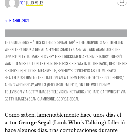
POR
JULIO VÉLEZ
5 DE ABRIL, 2021
THE GOLDBERGS – "THIS IS THIS IS SPINAL TAP" – THE DROPOUTS ARE THRILLED
WHEN THEY BOOK A GIG AT A FLYERS CHARITY CARNIVAL, AND ADAM USES THE
OPPORTUNITY TO MAKE HIS VERY FIRST ROCKUMENTARY. SINCE BARRY DOESN'T
WANT TO MISS OUT ON THE FUN, HE FORCES HIS WAY INTO THE BAND, DESPITE HIS
SISTER'S OBJECTIONS. MEANWHILE, BEVERLY'S CONCERNS ABOUT MURRAY'S
HEALTH PUSH HIM TO THE LIMIT ON AN ALL-NEW EPISODE OF "THE GOLDBERGS,"
AIRING WEDNESDAY, APRIL 3 (8:00-8:30 P.M. EDT), ON THE WALT DISNEY
TELEVISION VIA GETTY IMAGES TELEVISION NETWORK. (RICHARD CARTWRIGHT VIA
GETTY IMAGES) SEAN GIAMBRONE, GEORGE SEGAL
Como saben, lamentablemente hace unos días el
actor
George Segal
(
Look Who’s Talking
)
falleció
hace algunos días, tras complicaciones durante