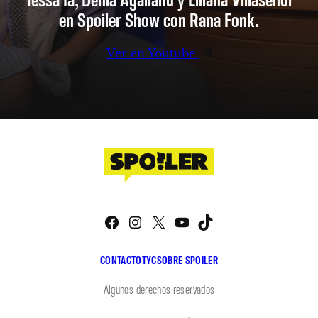
en Spoiler Show con Rana Fonk.
Ver en Youtube
Facebook
Instagram
X
YouTube
TikTok
CONTACTO
TYC
SOBRE SPOILER
Algunos derechos reservados