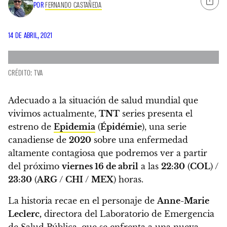
POR
FERNANDO CASTAÑEDA
14 DE ABRIL, 2021
CRÉDITO: TVA
Adecuado a la situación de salud mundial que
vivimos actualmente,
TNT
series presenta el
estreno de
Epidemia
(
Épidémie
), una serie
canadiense de
2020
sobre una enfermedad
altamente contagiosa
que podremos ver a partir
del próximo
viernes 16 de abril
a las
22:30
(
COL
) /
23:30
(
ARG
/
CHI
/
MEX
) horas.
La historia recae en el personaje de
Anne-Marie
Leclerc,
directora del Laboratorio de Emergencia
de Salud Pública, que se enfrenta a una nueva