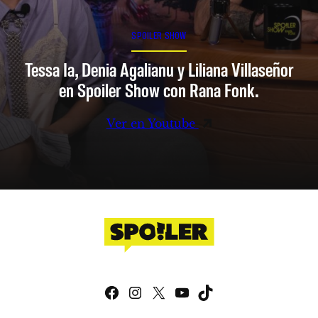
SPOILER SHOW
Tessa Ia, Denia Agalianu y Liliana Villaseñor
en Spoiler Show con Rana Fonk.
Ver en Youtube
Facebook
Instagram
X
YouTube
TikTok