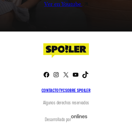
Ver en Youtube
Facebook
Instagram
X
YouTube
TikTok
CONTACTO
TYC
SOBRE SPOILER
Algunos derechos reservados
Desarrollado por