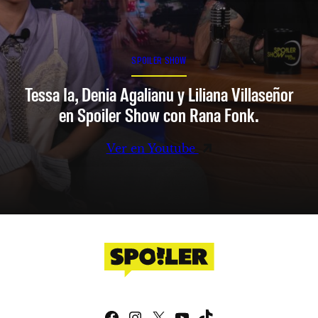
SPOILER SHOW
Tessa Ia, Denia Agalianu y Liliana Villaseñor
en Spoiler Show con Rana Fonk.
Ver en Youtube
Facebook
Instagram
X
YouTube
TikTok