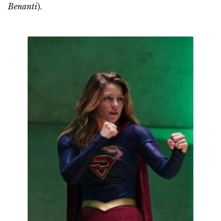
Benanti
).