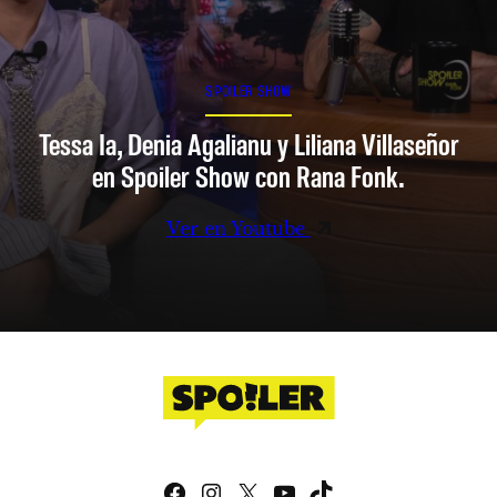
SPOILER SHOW
Tessa Ia, Denia Agalianu y Liliana Villaseñor
en Spoiler Show con Rana Fonk.
Ver en Youtube
Facebook
Instagram
X
YouTube
TikTok