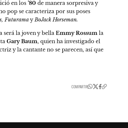
nició en los
’80
de manera sorpresiva y
ono pop se caracteriza por sus poses
s, Futurama
y
BoJack Horseman.
ra será la joven y bella
Emmy Rossum
la
ta
Gary Baum
, quien ha investigado el
riz y la cantante no se parecen, así que
COMPARTIR