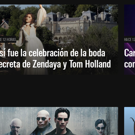
E 12 HORAS
HACE 1
sí fue la celebración de la boda
Car
ecreta de Zendaya y Tom Holland
con