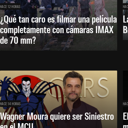
HACE 12 HORAS
HAC
¿Qué tan caro es filmar una película
L
completamente con cámaras IMAX
B
de 70 mm?
HACE 14 HORAS
HAC
Wagner Moura quiere ser Siniestro
E
en el MCU
m