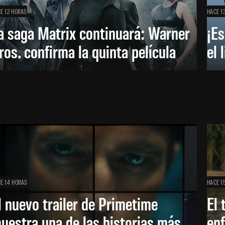
E 12 HORAS
HACE 1
a saga Matrix continuará: Warner
¡Es
ros. confirma la quinta película
el 
E 14 HORAS
HACE 1
l nuevo trailer de Primetime
El 
uestra una de las historias más
enf