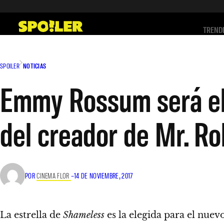
Saltar
al
TREND
contenido
SPOILER
NOTICIAS
Emmy Rossum será el 
del creador de Mr. Ro
POR
CINEMA FLOR
–
14 DE NOVIEMBRE, 2017
La estrella de
Shameless
es la elegida para el nue