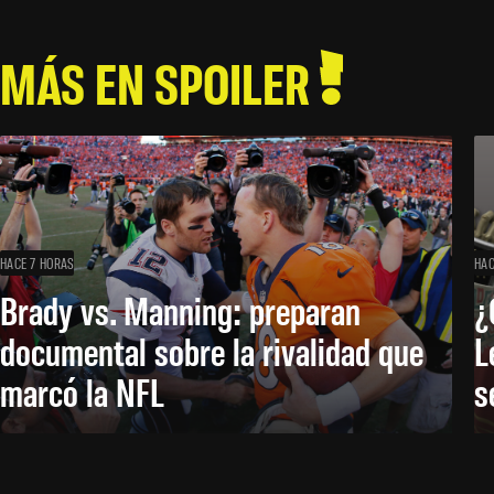
MÁS EN SPOILER
HACE 7 HORAS
HAC
Brady vs. Manning: preparan
¿
documental sobre la rivalidad que
L
marcó la NFL
s