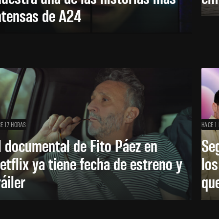
ntensas de A24
E 17 HORAS
HACE 1 
l documental de Fito Páez en
Se
etflix ya tiene fecha de estreno y
lo
ráiler
que