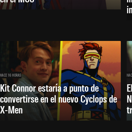
i
HACE 16 HORAS
HAC
Kit Connor estaría a punto de
E
convertirse en el nuevo Cyclops de
N
X-Men
t