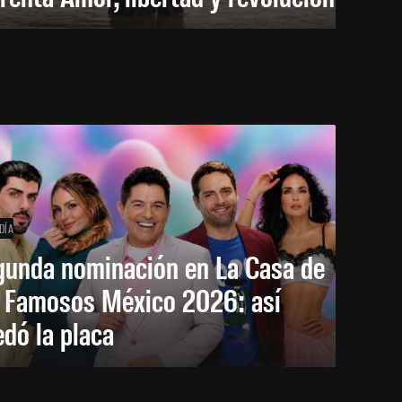
DÍA
gunda nominación en La Casa de
s Famosos México 2026: así
dó la placa