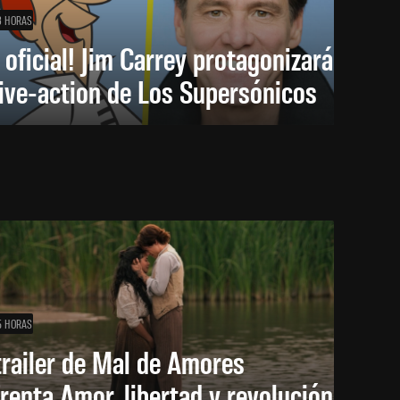
3 HORAS
 oficial! Jim Carrey protagonizará
live-action de Los Supersónicos
5 HORAS
trailer de Mal de Amores
renta Amor, libertad y revolución