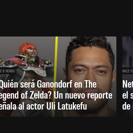
E 9 HORAS
HACE 1
Quién será Ganondorf en The
Net
egend of Zelda? Un nuevo reporte
el 
eñala al actor Uli Latukefu
de 