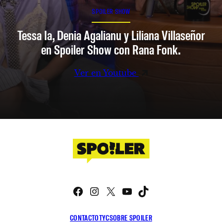
SPOILER SHOW
Tessa Ia, Denia Agalianu y Liliana Villaseñor
en Spoiler Show con Rana Fonk.
Ver en Youtube
Facebook
Instagram
X
YouTube
TikTok
CONTACTO
TYC
SOBRE SPOILER