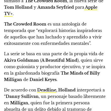
sumado a
The Crowded Room
, la nueva serie de
Tom Holland
y
Amanda Seyfried
para
Apple
TV+
.
The Crowded Room
es una antología de
temporada que
“explorará historias inspiradoras
de aquellos que han luchado y aprendido a vivir
exitosamente con enfermedades mentales”.
La serie se basa en una parte de la propia vida de
Akiva Goldsman
(
A Beautiful Mind
), quien sirve
como guionista y productor ejecutivo, y
se inspira
en la galardonada biografía
The Minds of Billy
Milligan
de
Daniel Keyes
.
De acuerdo con
Deadline
, Holland
interpretará a
“
Danny Sullivan
, un personaje basado libremente
en
Milligan
, quien fue la primera persona
absuelta de un delito debido al trastorno de