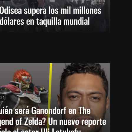
Odisea supera los mil millones
dólares en taquilla mundial
DÍA
uién será Ganondorf en The
end of Zelda? Un nuevo reporte
ala al actor Uli Latukefu