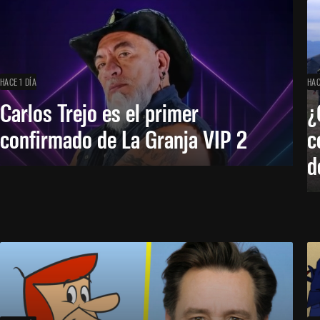
HACE 1 DÍA
HAC
Carlos Trejo es el primer
¿
confirmado de La Granja VIP 2
c
d