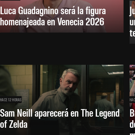
Luca Guadagnino será la figura
J
homenajeada en Venecia 2026
u
t
HACE 12 HORAS
HAC
Sam Neill aparecerá en The Legend
B
of Zelda
d
m