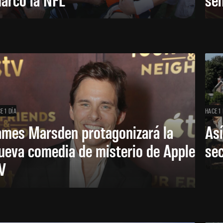
E 1 DÍA
HACE 1 
ames Marsden protagonizará la
Así
ueva comedia de misterio de Apple
se
V