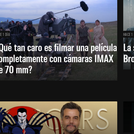
E 1 DÍA
HACE 1 
Qué tan caro es filmar una película
La 
ompletamente con cámaras IMAX
Bro
e 70 mm?