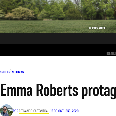
TREND
SPOILER
NOTICIAS
Emma Roberts protago
POR
FERNANDO CASTAÑEDA
–
15 DE OCTUBRE, 2020