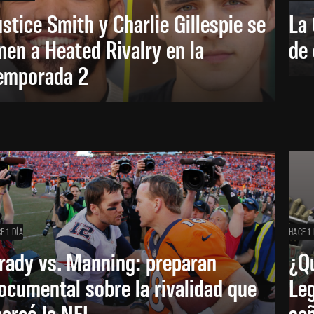
ustice Smith y Charlie Gillespie se
La 
nen a Heated Rivalry en la
de 
emporada 2
E 1 DÍA
HACE 1 
rady vs. Manning: preparan
¿Q
ocumental sobre la rivalidad que
Leg
arcó la NFL
señ