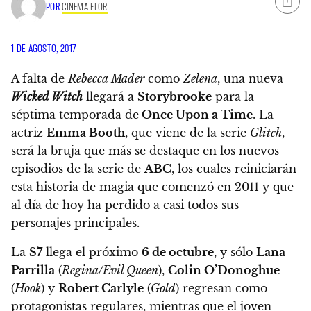
POR
CINEMA FLOR
1 DE AGOSTO, 2017
A falta de
Rebecca Mader
como
Zelena
, una nueva
Wicked Witch
llegará a
Storybrooke
para la
séptima temporada de
Once Upon a Time
. La
actriz
Emma Booth
, que viene de la serie
Glitch
,
será la bruja que más se destaque en los nuevos
episodios de la serie de
ABC
, los cuales reiniciarán
esta historia de magia que comenzó en 2011 y que
al día de hoy ha perdido a casi todos sus
personajes principales.
La
S7
llega el próximo
6 de octubre
, y sólo
Lana
Parrilla
(
Regina/Evil Queen
),
Colin O’Donoghue
(
Hook
) y
Robert Carlyle
(
Gold
) regresan como
protagonistas regulares, mientras que el joven