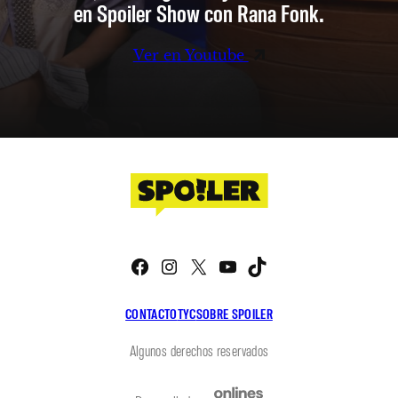
en Spoiler Show con Rana Fonk.
Ver en Youtube
Facebook
Instagram
X
YouTube
TikTok
CONTACTO
TYC
SOBRE SPOILER
Algunos derechos reservados