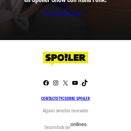
Ver en Youtube
Facebook
Instagram
X
YouTube
TikTok
CONTACTO
TYC
SOBRE SPOILER
Algunos derechos reservados
Desarrollado por