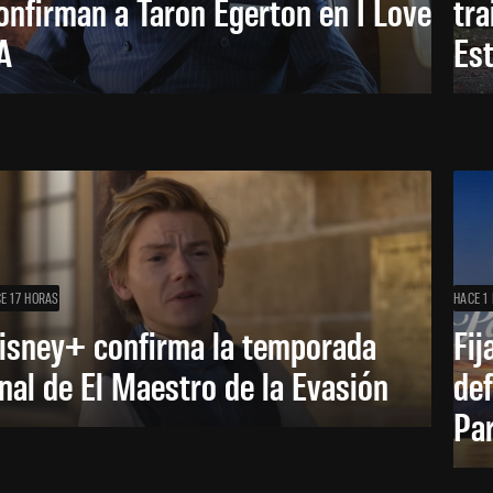
onfirman a Taron Egerton en I Love
tra
A
Es
E 17 HORAS
HACE 1 
isney+ confirma la temporada
Fij
inal de El Maestro de la Evasión
def
Pa