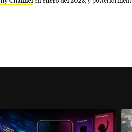
ony Channel
en
enero del 2023
, y posteriorment