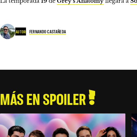
La temporada
19
de
Grey’s Anatomy
llegará a
S
FERNANDO CASTAÑEDA
AUTOR
MÁS EN SPOILER