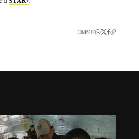
e a
STAR+
.
COMPARTIR