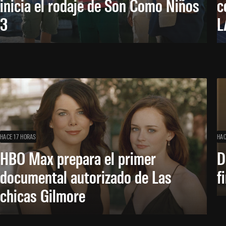
inicia el rodaje de Son Como Niños
c
3
L
HACE 17 HORAS
HAC
HBO Max prepara el primer
D
documental autorizado de Las
f
chicas Gilmore