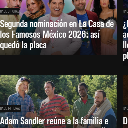
HACE 6 HORAS
HAC
Segunda nominación en La Casa de
¿
los Famosos México 2026: así
a
quedó la placa
l
p
HACE 14 HORAS
HAC
Adam Sandler reúne a la familia e
D