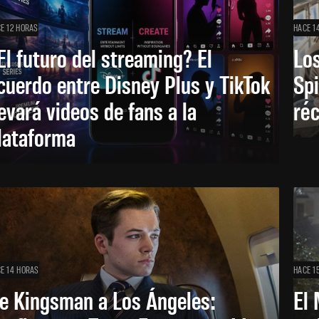
E 12 HORAS
HACE 1
El futuro del streaming? El
Los
cuerdo entre Disney Plus y TikTok
Sp
levará videos de fans a la
réc
lataforma
E 14 HORAS
HACE 1
e Kingsman a Los Ángeles:
El 