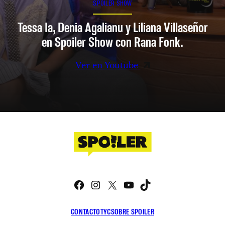
SPOILER SHOW
Tessa Ia, Denia Agalianu y Liliana Villaseñor
en Spoiler Show con Rana Fonk.
Ver en Youtube
Facebook
Instagram
X
YouTube
TikTok
CONTACTO
TYC
SOBRE SPOILER