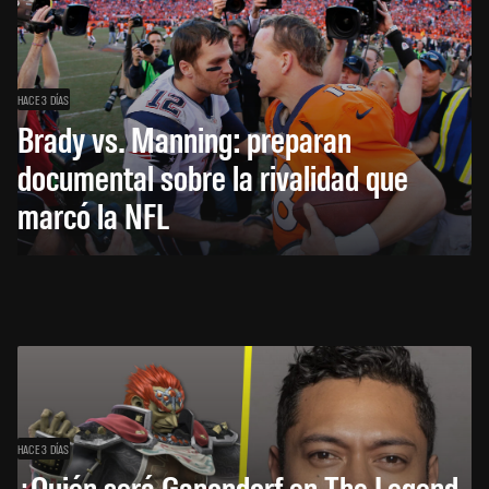
HACE 3 DÍAS
Brady vs. Manning: preparan
documental sobre la rivalidad que
marcó la NFL
HACE 3 DÍAS
¿Quién será Ganondorf en The Legend