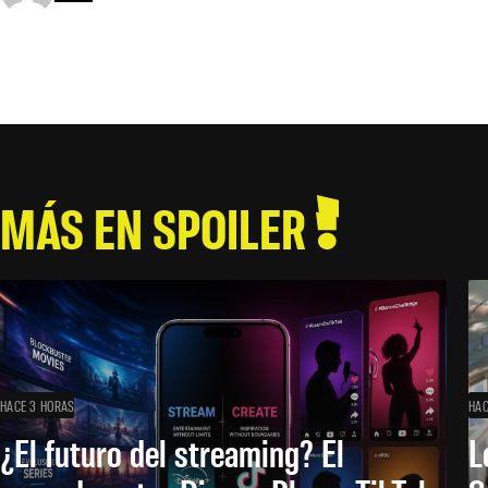
MÁS EN SPOILER
HACE 3 HORAS
HAC
¿El futuro del streaming? El
L