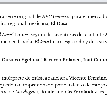
a serie original de
NBC Universo
para el mercado 
sica regional mexicana,
El Dasa.
l Dasa’
López,
seguirá las aventuras del cantante
E
nico en la vida.
El Vato
lo arriesga todo y deja su 
, Gustavo Egelhaaf, Ricardo Polanco, Itatí Canto
o intérprete de música ranchera
Vicente Fernánd
quedó tan impresionado por el talento de este jov
atre
de
Los Ángeles,
donde además
Fernández
les 