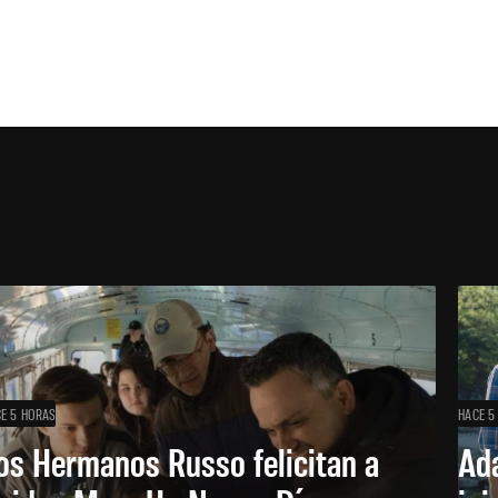
E 5 HORAS
HACE 5
os Hermanos Russo felicitan a
Ada