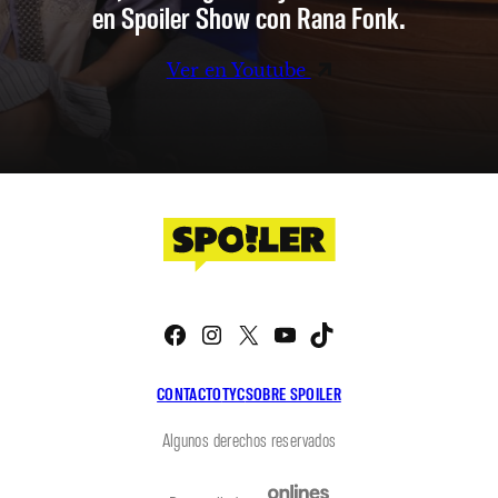
en Spoiler Show con Rana Fonk.
Ver en Youtube
Facebook
Instagram
X
YouTube
TikTok
CONTACTO
TYC
SOBRE SPOILER
Algunos derechos reservados