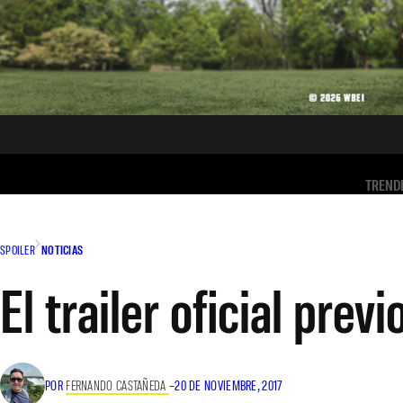
TREND
SPOILER
NOTICIAS
El trailer oficial pre
POR
FERNANDO CASTAÑEDA
–
20 DE NOVIEMBRE, 2017