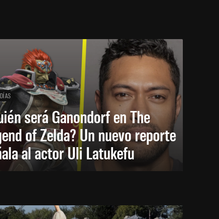
 DÍAS
uién será Ganondorf en The
end of Zelda? Un nuevo reporte
ala al actor Uli Latukefu