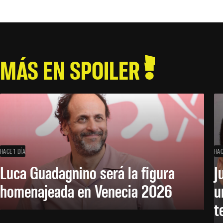
MÁS EN SPOILER
HACE 1 DÍA
HAC
Luca Guadagnino será la figura
J
homenajeada en Venecia 2026
u
t