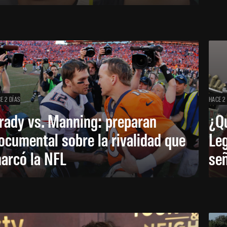
E 2 DÍAS
HACE 2
rady vs. Manning: preparan
¿Q
ocumental sobre la rivalidad que
Leg
arcó la NFL
señ