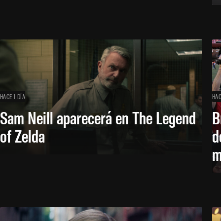
HACE 1 DÍA
HAC
Sam Neill aparecerá en The Legend
B
of Zelda
d
m