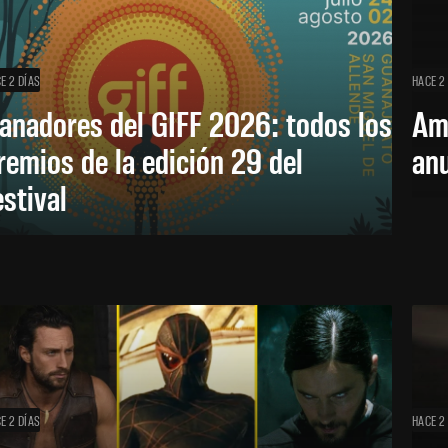
E 2 DÍAS
HACE 2
anadores del GIFF 2026: todos los
Am
remios de la edición 29 del
an
estival
E 2 DÍAS
HACE 2