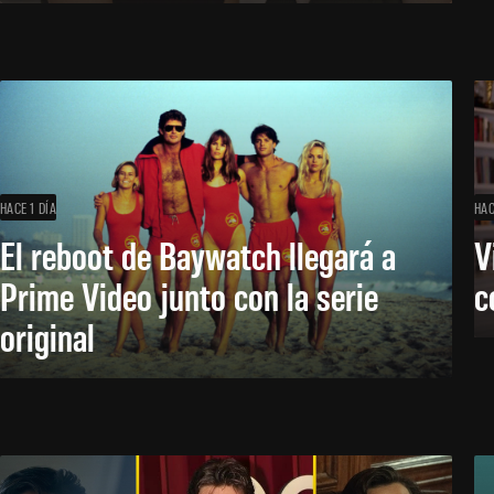
HACE 1 DÍA
HAC
El reboot de Baywatch llegará a
V
Prime Video junto con la serie
c
original