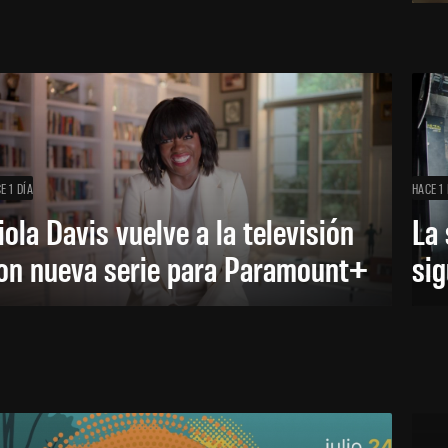
E 1 DÍA
HACE 1 
iola Davis vuelve a la televisión
La 
on nueva serie para Paramount+
sig