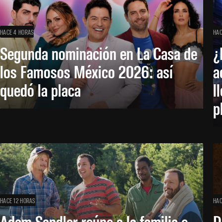
HACE 4 HORAS
HAC
Segunda nominación en La Casa de
¿
los Famosos México 2026: así
a
quedó la placa
l
p
HACE 12 HORAS
HAC
Adam Sandler reúne a la familia e
D