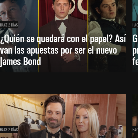
HACE 2 DÍAS
HAC
¿Quién se quedará con el papel? Así
G
van las apuestas por ser el nuevo
p
James Bond
f
HACE 2 DÍAS
HAC