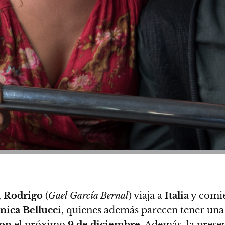
,
Rodrigo
(
Gael García Bernal
) viaja a
Italia
y comie
ica Bellucci
, quienes además parecen tener una 
on
el próximo
9 de diciembre
. Además, la prese