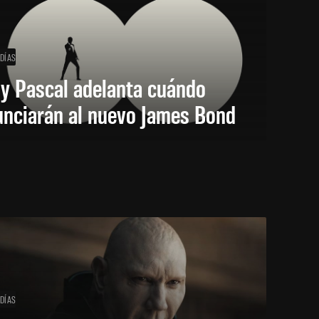
 DÍAS
y Pascal adelanta cuándo
unciarán al nuevo James Bond
 DÍAS