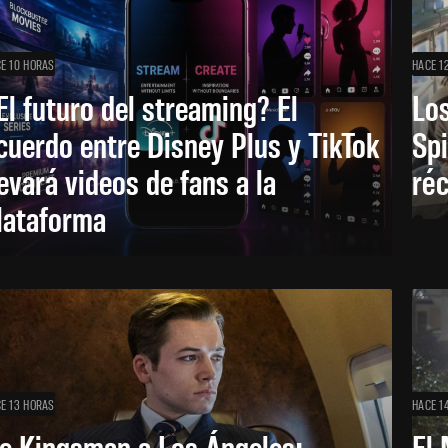
E 10 HORAS
HACE 1
El futuro del streaming? El
Los
cuerdo entre Disney Plus y TikTok
Sp
levará videos de fans a la
réc
lataforma
E 13 HORAS
HACE 1
e Kingsman a Los Ángeles:
El 