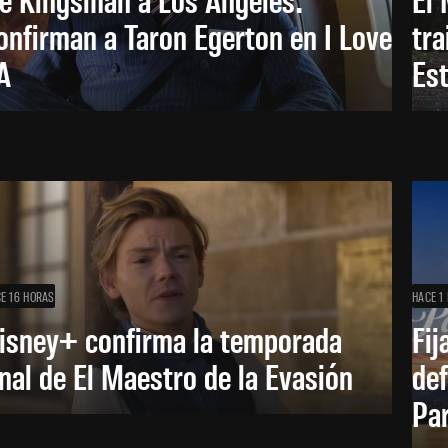
onfirman a Taron Egerton en I Love
tra
A
Es
E 16 HORAS
HACE 1 
isney+ confirma la temporada
Fij
inal de El Maestro de la Evasión
def
Pa