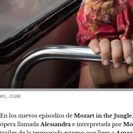
APG_-23.ARW
En los nuevos episodios de
Mozart in the Jungle
ópera llamada
Alessandra
e interpretada por
Mon
trailer de la temporada estreno que
llega a
Amaz