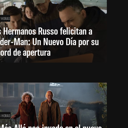
2 HORAS
 Hermanos Russo felicitan a
ider-Man: Un Nuevo Día por su
ord de apertura
4 HORAS
Más Allá nos invade en el nuevo