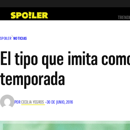
Saltar
al
TREND
contenido
SPOILER
NOTICIAS
El tipo que imita com
temporada
POR
CECILIA YEGROS
–
30 DE JUNIO, 2016