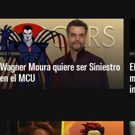
HACE 7 HORAS
HAC
Wagner Moura quiere ser Siniestro
E
en el MCU
m
i