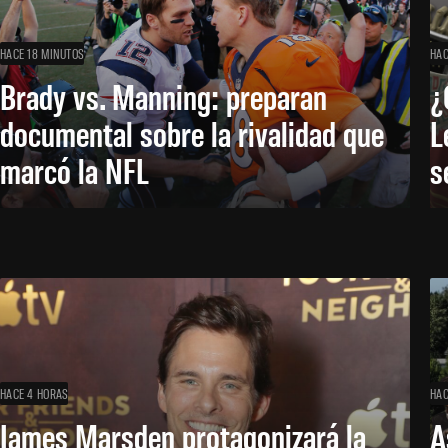
HACE 18 MINUTOS
HAC
Brady vs. Manning: preparan
¿
documental sobre la rivalidad que
L
marcó la NFL
s
HACE 4 HORAS
HAC
James Marsden protagonizará la
A