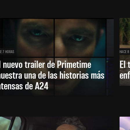
E 7 HORAS
HACE 8
l nuevo trailer de Primetime
El 
uestra una de las historias más
enf
ntensas de A24