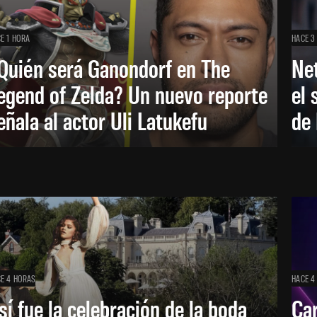
E 1 HORA
HACE 3
Quién será Ganondorf en The
Net
egend of Zelda? Un nuevo reporte
el 
eñala al actor Uli Latukefu
de 
E 4 HORAS
HACE 4
sí fue la celebración de la boda
Car