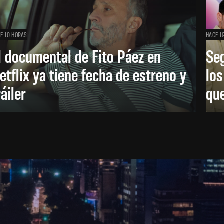
E 10 HORAS
HACE 1
l documental de Fito Páez en
Se
etflix ya tiene fecha de estreno y
lo
ráiler
que