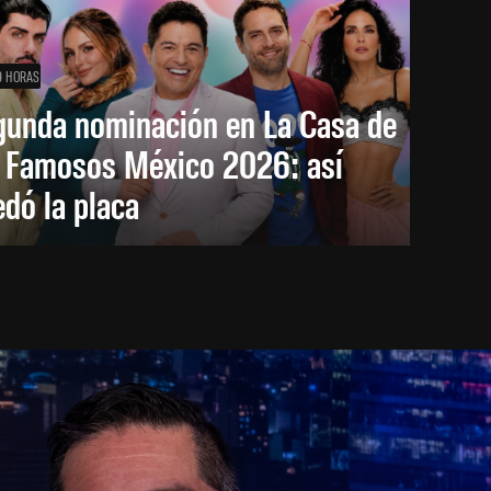
9 HORAS
gunda nominación en La Casa de
s Famosos México 2026: así
dó la placa