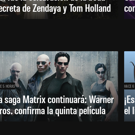
ecreta de Zendaya y Tom Holland
con
E 5 HORAS
HACE 6
a saga Matrix continuará: Warner
¡Es
ros. confirma la quinta película
el 