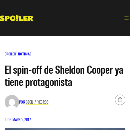
Saltar
al
contenido
SPOILER
NOTICIAS
El spin-off de Sheldon Cooper ya
tiene protagonista
POR
CECILIA YEGROS
2 DE MARZO, 2017