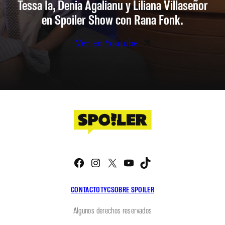
Tessa Ia, Denia Agalianu y Liliana Villaseñor
en Spoiler Show con Rana Fonk.
Ver en Youtube
Facebook
Instagram
X
YouTube
TikTok
CONTACTO
TYC
SOBRE SPOILER
Algunos derechos reservados