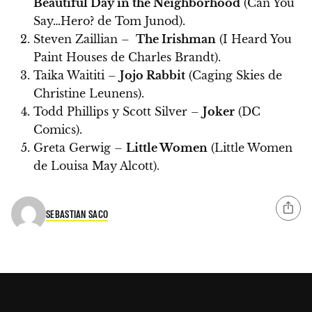
Beautiful Day in the Neighborhood
(Can You
Say…Hero? de Tom Junod).
Steven Zaillian –
The Irishman
(I Heard You
Paint Houses de Charles Brandt).
Taika Waititi –
Jojo Rabbit
(Caging Skies de
Christine Leunens).
Todd Phillips y Scott Silver –
Joker
(DC
Comics).
Greta Gerwig –
Little Women
(Little Women
de Louisa May Alcott).
SEBASTIAN SACO