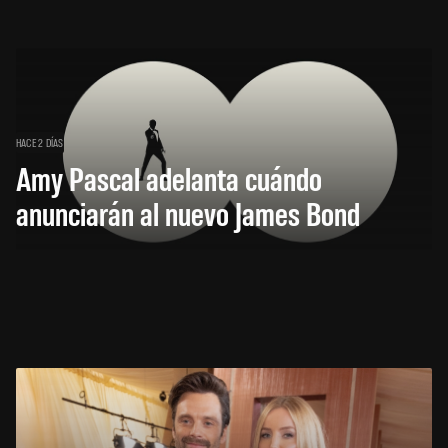
HACE 2 DÍAS
Amy Pascal adelanta cuándo
anunciarán al nuevo James Bond