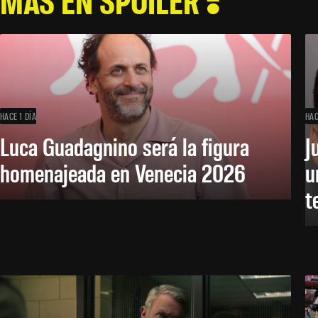
HACE 1 DÍA
HAC
Luca Guadagnino será la figura
J
homenajeada en Venecia 2026
u
t