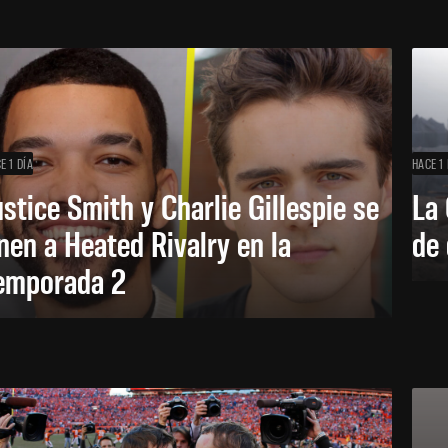
E 1 DÍA
HACE 1 
ustice Smith y Charlie Gillespie se
La 
nen a Heated Rivalry en la
de 
emporada 2