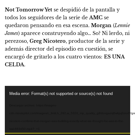
Not Tomorrow Yet
se despidió de la pantalla y
todos los seguidores de la serie de
AMC
se
quedaron pensando en esa escena.
Morgan
(
Lennie
James
) aparece construyendo algo… So? Ni lerdo, ni
perezoso,
Greg Nicotero
, productor de la serie y
además director del episodio en cuestión, se
encargó de gritarlo a los cuatro vientos:
ES UNA
CELDA
.
Reproductor
Media error: Format(s) not supported or source(s) not found
de
vídeo
Descargar archivo: https://images-
cdn.moviepilot.com/images/c_limit,h_292,w_532/t_mp_quality_gif/dovgazsj6wkjuj0zru6f/gr
nicotero-confirms-that-morgan-was-building-exactly-what-we-thought-he-was-in-the-
wal-883450.mp4?_=1