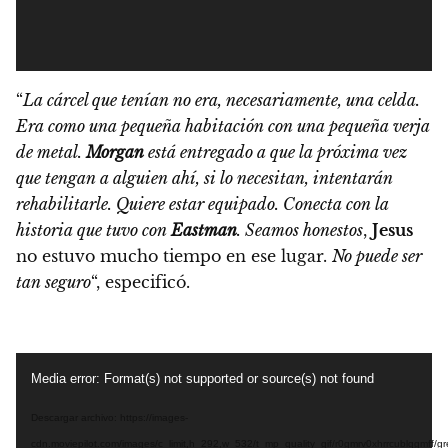
“
La cárcel que tenían no era, necesariamente, una celda.
Era como una pequeña habitación con una pequeña verja
de metal.
Morgan
está entregado a que la próxima vez
que tengan a alguien ahí, si lo necesitan, intentarán
rehabilitarle. Quiere estar equipado. Conecta con la
historia que tuvo con
Eastman
. Seamos honestos
,
Jesus
no estuvo mucho tiempo en ese lugar.
No puede ser
tan seguro
“, especificó.
Reproductor
Media error: Format(s) not supported or source(s) not found
de
vídeo
Descargar archivo: https://images-
cdn.moviepilot.com/images/c_limit,h_292,w_532/t_mp_quality_gif/r0gmrv0xhrrcublqgmff/gr