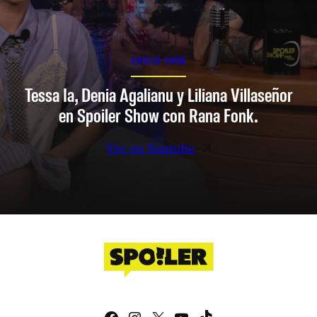
SPOILER SHOW
Tessa Ia, Denia Agalianu y Liliana Villaseñor
en Spoiler Show con Rana Fonk.
Ver en Youtube
Facebook
Instagram
X
YouTube
TikTok