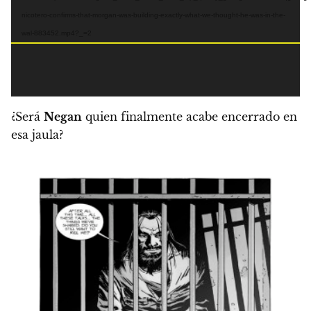
nicotero-confirms-that-morgan-was-building-exactly-what-we-thought-he-was-in-the-
wal-883452.mp4?_=2
¿Será
Negan
quien finalmente acabe encerrado en
esa jaula?