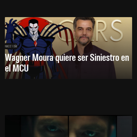
HACE 1 DÍA
Wagner Moura quiere ser Siniestro en
el MCU