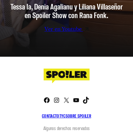
Tessa Ia, Denia Agalianu y Liliana Villaseñor
en Spoiler Show con Rana Fonk.
Ver en Youtube
Facebook
Instagram
X
YouTube
TikTok
CONTACTO
TYC
SOBRE SPOILER
Algunos derechos reservados