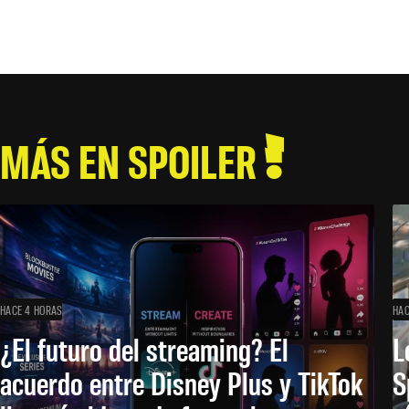
MÁS EN SPOILER
HACE 4 HORAS
HAC
¿El futuro del streaming? El
L
acuerdo entre Disney Plus y TikTok
S