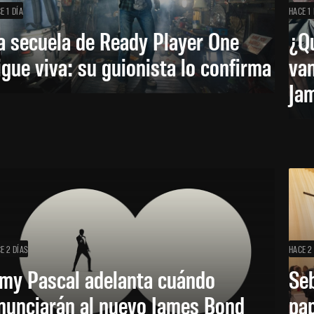
E 1 DÍA
HACE 1 
a secuela de Ready Player One
¿Qu
igue viva: su guionista lo confirma
van
Ja
E 2 DÍAS
HACE 2
my Pascal adelanta cuándo
Seb
nunciarán al nuevo James Bond
pap