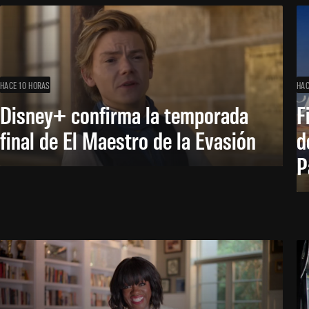
HACE 10 HORAS
HAC
Disney+ confirma la temporada
F
final de El Maestro de la Evasión
d
P