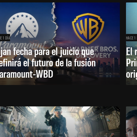
E 1 DÍA
HACE 1 
ijan fecha para el juicio que
El 
efinirá el futuro de la fusión
Pri
aramount-WBD
ori