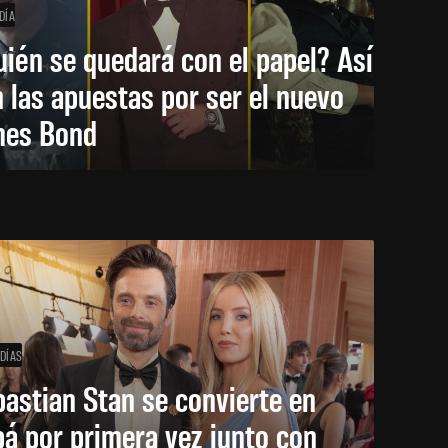
DÍA
ién se quedará con el papel? Así
 las apuestas por ser el nuevo
mes Bond
 DÍAS
astian Stan se convierte en
á por primera vez junto con