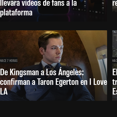
llevará videos de fans a la
r
plataforma
HACE 7 HORAS
HAC
De Kingsman a Los Ángeles:
E
confirman a Taron Egerton en I Love
t
LA
E