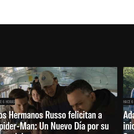
E 6 HORAS
HACE 6
os Hermanos Russo felicitan a
Ada
pider-Man: Un Nuevo Día por su
ini