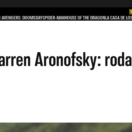
N
S
AVENGERS: DOOMSDAY
SPIDER-MAN
HOUSE OF THE DRAGON
LA CASA DE LO
arren Aronofsky: rodar