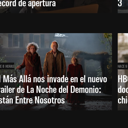
écord de apertura
3
E 8 HORAS
HACE 9
l Más Allá nos invade en el nuevo
HB
railer de La Noche del Demonio:
do
stán Entre Nosotros
ch