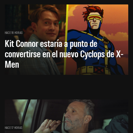
HACE 16 HORAS
Kit Connor estaría a punto de
convertirse en el nuevo Cyclops de X-
Men
HACE 17 HORAS