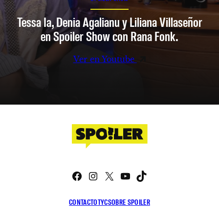
Tessa Ia, Denia Agalianu y Liliana Villaseñor
en Spoiler Show con Rana Fonk.
Ver en Youtube
Facebook
Instagram
X
YouTube
TikTok
CONTACTO
TYC
SOBRE SPOILER