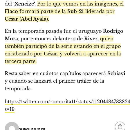
del ‘
Xeneize
‘.
Por lo que vemos en las imágenes, el
Flaco
formará parte de la
Sub-21
liderada por
César
(
Abel Ayala
).
En la temporada pasada fue el uruguayo
Rodrigo
Mora
, por entonces delantero de
River
,
quien
también participó de la serie estando en el grupo
encabezado por
César
, y volverá a aparecer en la
tercera parte.
Resta saber en cuántos capítulos aparecerá
Schiavi
y cuándo se lanzará el primer tráiler de la
temporada.
https://twitter.com/romorita11/status/1120448473382
s=19
SEBASTIAN SACO