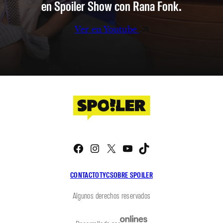
en Spoiler Show con Rana Fonk.
Ver en Youtube
Facebook
Instagram
X
YouTube
TikTok
CONTACTO
TYC
SOBRE SPOILER
Algunos derechos reservados