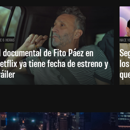
E 6 HORAS
HACE 1
l documental de Fito Páez en
Se
etflix ya tiene fecha de estreno y
lo
ráiler
que