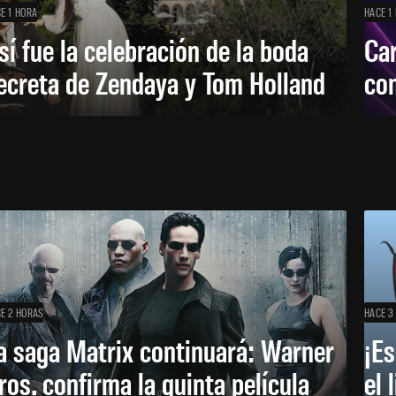
E 1 HORA
HACE 1
sí fue la celebración de la boda
Car
ecreta de Zendaya y Tom Holland
con
E 2 HORAS
HACE 3
a saga Matrix continuará: Warner
¡Es
ros. confirma la quinta película
el 