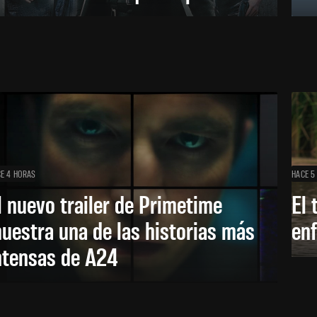
E 4 HORAS
HACE 5
l nuevo trailer de Primetime
El 
uestra una de las historias más
enf
ntensas de A24