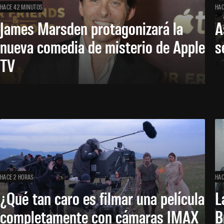
HACE 42 MINUTOS
HAC
James Marsden protagonizará la
A
nueva comedia de misterio de Apple
s
TV
HACE 2 HORAS
HAC
¿Qué tan caro es filmar una película
L
completamente con cámaras IMAX
B