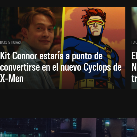
HACE 5 HORAS
HAC
Kit Connor estaría a punto de
E
convertirse en el nuevo Cyclops de
N
X-Men
t