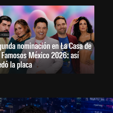
6 HORAS
gunda nominación en La Casa de
s Famosos México 2026: así
dó la placa