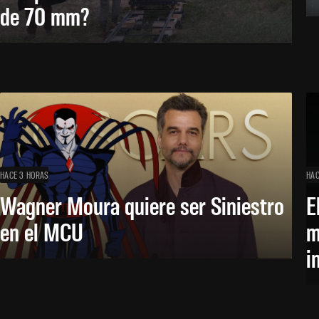
de 70 mm?
HACE 3 HORAS
HAC
Wagner Moura quiere ser Siniestro
E
en el MCU
m
i